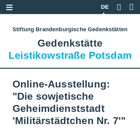
Zur Gesamtübersicht
DE
Geben S
Stiftung Brandenburgische Gedenkstätten
Gedenkstätte
Leistikowstraße Potsdam
Online-Ausstellung:
"Die sowjetische
Geheimdienststadt
'Militärstädtchen Nr. 7'"