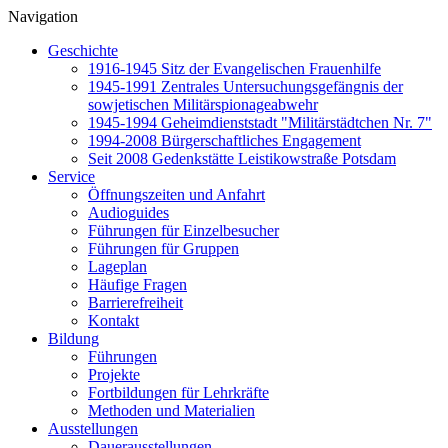
Navigation
Geschichte
1916-1945 Sitz der Evangelischen Frauenhilfe
1945-1991 Zentrales Untersuchungsgefängnis der
sowjetischen Militärspionageabwehr
1945-1994 Geheimdienststadt "Militärstädtchen Nr. 7"
1994-2008 Bürgerschaftliches Engagement
Seit 2008 Gedenkstätte Leistikowstraße Potsdam
Service
Öffnungszeiten und Anfahrt
Audioguides
Führungen für Einzelbesucher
Führungen für Gruppen
Lageplan
Häufige Fragen
Barrierefreiheit
Kontakt
Bildung
Führungen
Projekte
Fortbildungen für Lehrkräfte
Methoden und Materialien
Ausstellungen
Dauerausstellungen