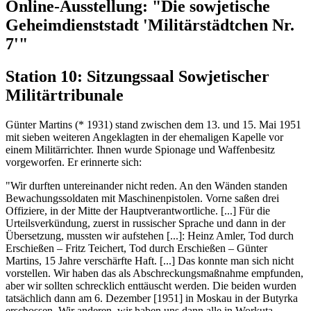
Online-Ausstellung: "Die sowjetische
Geheimdienststadt 'Militärstädtchen Nr.
7'"
Station 10: Sitzungssaal Sowjetischer
Militärtribunale
Günter Martins (* 1931) stand zwischen dem 13. und 15. Mai 1951
mit sieben weiteren Angeklagten in der ehemaligen Kapelle vor
einem Militärrichter. Ihnen wurde Spionage und Waffenbesitz
vorgeworfen. Er erinnerte sich:
"Wir durften untereinander nicht reden. An den Wänden standen
Bewachungssoldaten mit Maschinenpistolen. Vorne saßen drei
Offiziere, in der Mitte der Hauptverantwortliche. [...] Für die
Urteilsverkündung, zuerst in russischer Sprache und dann in der
Übersetzung, mussten wir aufstehen [...]: Heinz Amler, Tod durch
Erschießen – Fritz Teichert, Tod durch Erschießen – Günter
Martins, 15 Jahre verschärfte Haft. [...] Das konnte man sich nicht
vorstellen. Wir haben das als Abschreckungsmaßnahme empfunden,
aber wir sollten schrecklich enttäuscht werden. Die beiden wurden
tatsächlich dann am 6. Dezember [1951] in Moskau in der Butyrka
erschossen. Wir anderen, wir haben uns dann alle in Workuta