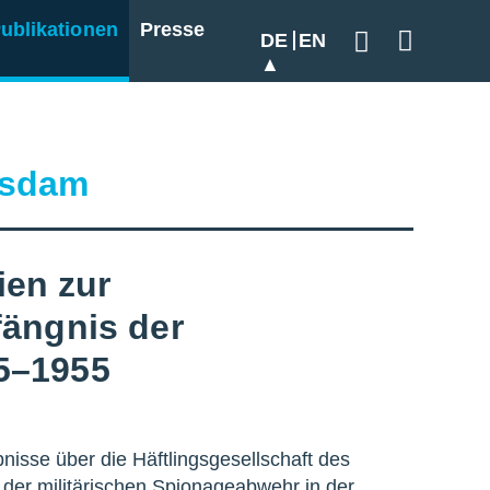
ublikationen
Presse
DE
EN
Geben Sie hier
tsdam
en zur
fängnis der
5–1955
sse über die Häftlingsgesellschaft des
der militärischen Spionageabwehr in der