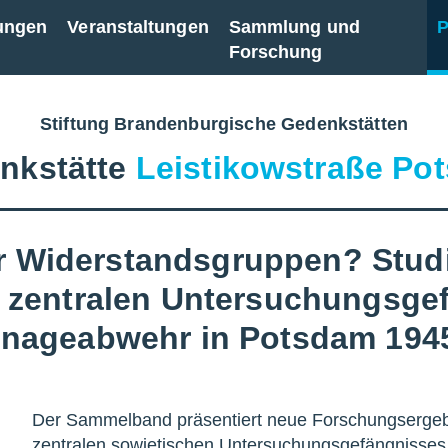
ungen
Veranstaltungen
Sammlung und
P
Forschung
Stiftung Brandenburgische Gedenkstätten
nkstätte
Leistikowstraße Po
 Widerstandsgruppen? Studi
m zentralen Untersuchungsge
ionageabwehr in Potsdam 194
Der Sammelband präsentiert neue Forschungsergebni
zentralen sowjetischen Untersuchungsgefängnisses 