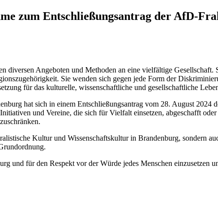
ahme zum Entschließungsantrag der AfD-Fr
n diversen Angeboten und Methoden an eine vielfältige Gesellschaft. Sie
ligionszugehörigkeit. Sie wenden sich gegen jede Form der Diskriminie
setzung für das kulturelle, wissenschaftliche und gesellschaftliche Leb
denburg hat sich in einem Entschließungsantrag vom 28. August 2024 d
e Initiativen und Vereine, die sich für Vielfalt einsetzen, abgeschafft 
nzuschränken.
luralistische Kultur und Wissenschaftskultur in Brandenburg, sondern a
n Grundordnung.
denburg und für den Respekt vor der Würde jedes Menschen einzusetzen