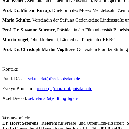
Ran Ronen
, Zentralrat der Juden in Deutschland, Beauftragter für 
Prof. Dr. Miriam Rürup
, Direktorin des Moses-Mendelssohn-Zent
Maria Schultz
, Vorständin der Stiftung Gedenkstätte Lindenstraße
Prof. Dr. Susanne Stürmer
, Präsidentin der Filmuniversität Babel
Martin Vogel
, Oberkirchenrat, Länderbeauftragter der EKBO
Prof. Dr. Christoph Martin Vogtherr
, Generaldirektor der Stiftu
Kontakt:
Frank Bösch,
sekretariat(at)zzf-potsdam.de
Evelyn Borchardt,
moses(at)mmz.uni-potsdam.de
Axel Drecoll,
sekretariat(at)stiftung-bg.de
Verantwortlich:
Dr. Horst Seferens
| Referent für Presse- und Öffentlichkeitsarbeit 
16515 Oranienburg | Heinrich-Grüber-Platz | T +49 3301 810920