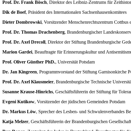
Prof. Dr. Frank Bösch
, Direktor des Leibniz-Zentrums für Zeithist
Dik de Boef
, Präsident des Internationalen Sachsenhausenkomitees
Dieter Dombrowski
, Vorsitzender Menschenrechtszentrum Cottbus 
Prof. Dr. Thomas Drachenberg
, Brandenburgischer Landeskonserv
Prof. Dr. Axel Drecoll
, Direktor der Stiftung Brandenburgische Ged
Marion Gardei
, Beauftragte für Erinnerungskultur und Antisemiti
Prof. Oliver Günther PhD.
, Universität Potsdam
Dr. Jan Kingreen
, Programmvorstand der Stiftung Garnisonkirche P
Prof. Dr. Axel Klausmeier
, Brandenburgische Technische Universitä
Susanne Krause-Hinrichs
, Geschäftsführerin der Stiftung für Tole
Evgeni Kutikow
, Vorsitzender der jüdischen Gemeinden Potsdam
Dr. Markus Löw
, Sprecher des Lesben- und Schwulenverbandes B
Katja Melzer
, Geschäftsführerin der Brandenburgischen Gesellschaf