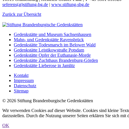
seferens(at)stiftung-bg.de
|
www.stiftung-sbg.de
Zurück zur Übersicht
Gedenkstätte und Museum Sachsenhausen
Mahn- und Gedenkstätte Ravensbrück
Gedenkstätte Todesmarsch im Belower Wald
Gedenkstätte Leistikowstraße Potsdam
Gedenkstätte Opfer der Euthanasie-Morde
Gedenkstätte Zuchthaus Brandenburg-Görden
Gedenkstätte Lieberose in Jamlitz
Kontakt
Impressum
Datenschutz
Sitemap
© 2026 Stiftung Brandenburgische Gedenkstätten
Wir verwenden Cookies auf dieser Website. Cookies sind kleine Textd
darzustellen. Durch die Nutzung unserer Seiten erklären Sie sich mi
OK