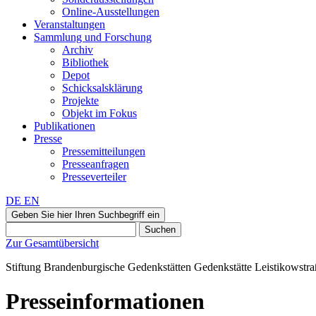
Online-Ausstellungen
Veranstaltungen
Sammlung und Forschung
Archiv
Bibliothek
Depot
Schicksalsklärung
Projekte
Objekt im Fokus
Publikationen
Presse
Pressemitteilungen
Presseanfragen
Presseverteiler
DE
EN
Geben Sie hier Ihren Suchbegriff ein
Suchen
Zur Gesamtübersicht
Stiftung Brandenburgische Gedenkstätten
Gedenkstätte
Leistikowstr
Presseinformationen