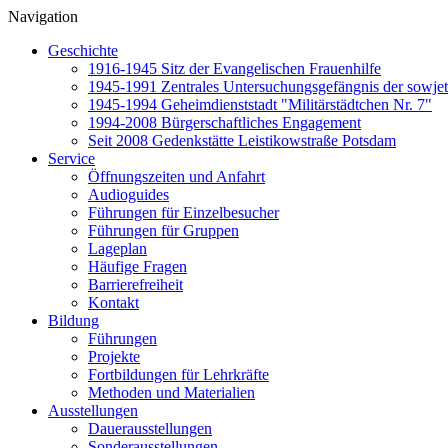
Navigation
Geschichte
1916-1945 Sitz der Evangelischen Frauenhilfe
1945-1991 Zentrales Untersuchungsgefängnis der sowjet
1945-1994 Geheimdienststadt "Militärstädtchen Nr. 7"
1994-2008 Bürgerschaftliches Engagement
Seit 2008 Gedenkstätte Leistikowstraße Potsdam
Service
Öffnungszeiten und Anfahrt
Audioguides
Führungen für Einzelbesucher
Führungen für Gruppen
Lageplan
Häufige Fragen
Barrierefreiheit
Kontakt
Bildung
Führungen
Projekte
Fortbildungen für Lehrkräfte
Methoden und Materialien
Ausstellungen
Dauerausstellungen
Sonderausstellungen