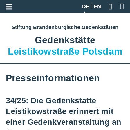
Zur Gesamtübersicht
DE
EN
Geben S
Stiftung Brandenburgische Gedenkstätten
Gedenkstätte
Leistikowstraße Potsdam
Presseinformationen
34/25: Die Gedenkstätte
Leistikowstraße erinnert mit
einer Gedenkveranstaltung an