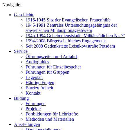
Navigation
Geschichte
1916-1945 Sitz der Evangelischen Frauenhilfe
1945-1991 Zentrales Untersuchungsgefängnis der
sowjetischen Militärspionageabwehr
1945-1994 Geheimdienststadt "Militärstädtchen Nr. 7"
1994-2008 Bürgerschaftliches Engagement
Seit 2008 Gedenkstätte Leistikowstraße Potsdam
Service
Öffnungszeiten und Anfahrt
Audioguides
Führungen für Einzelbesucher
Führungen für Gruppen
Lageplan
Häufige Fragen
Barrierefreiheit
Kontakt
Bildung
Führungen
Projekte
Fortbildungen für Lehrkräfte
Methoden und Materialien
Ausstellungen
Dauerausstellungen