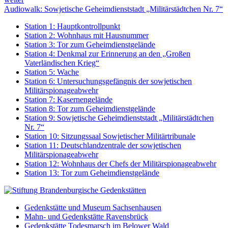
Audiowalk: Sowjetische Geheimdienststadt „Militärstädtchen Nr. 7“
Station 1: Hauptkontrollpunkt
Station 2: Wohnhaus mit Hausnummer
Station 3: Tor zum Geheimdienstgelände
Station 4: Denkmal zur Erinnerung an den „Großen
Vaterländischen Krieg“
Station 5: Wache
Station 6: Untersuchungsgefängnis der sowjetischen
Militärspionageabwehr
Station 7: Kasernengelände
Station 8: Tor zum Geheimdienstgelände
Station 9: Sowjetische Geheimdienststadt „Militärstädtchen
Nr. 7“
Station 10: Sitzungssaal Sowjetischer Militärtribunale
Station 11: Deutschlandzentrale der sowjetischen
Militärspionageabwehr
Station 12: Wohnhaus der Chefs der Militärspionageabwehr
Station 13: Tor zum Geheimdienstgelände
Gedenkstätte und Museum Sachsenhausen
Mahn- und Gedenkstätte Ravensbrück
Gedenkstätte Todesmarsch im Belower Wald