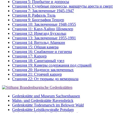
Станция 5: Прибытие и допросы
Станция 6: Судебные процессы, маршруты ареста и смер
Станция 7: Заключенные 1945-1947
Станция 8: Рафаэль Тиль
Станция 9: Биография Тенцер
Станция 10: Заключенные 1948-1955
Станция 11: Карл-Хайнц Шоммлер
Станция 12: Ирмгард Буххольц
Станция 13: Заключенные 1955-1991
Станция 14: Витольд Абанкин
Станция 15: Общая камера
Станция 16: Снабжение и гигиена
Станция 17: Карцер
Станция 18: Санитарный узел
Станция 19: Камеры содержания под стражей
Станция 20: Надписи заключенных
Станция 21: Стоячий карцер
Станция 22: От тюрьмы до мемориала
Gedenkstätte und Museum Sachsenhausen
Mahn- und Gedenkstätte Ravensbrück
Gedenkstätte Todesmarsch im Belower Wald
Gedenkstätte Leistikowstraße Potsdam