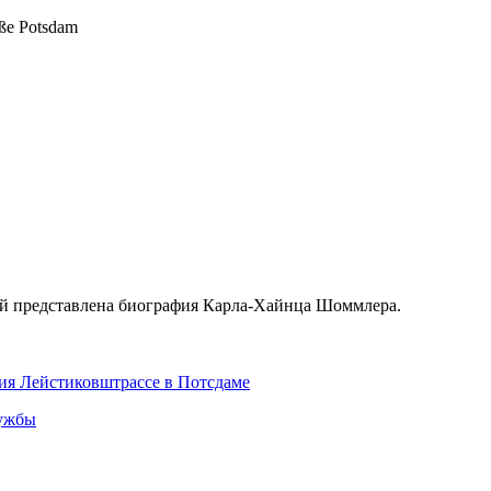
aße Potsdam
ней представлена биография Карла-Хайнца Шоммлера.
ния Лейстиковштрассе в Потсдаме
лужбы