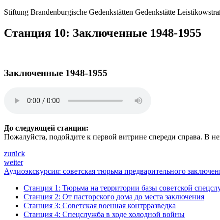
Stiftung Brandenburgische Gedenkstätten
Gedenkstätte
Leistikowstr
Станция 10: Заключенные 1948-1955
Заключенные 1948-1955
До следующей станции:
Пожалуйста, подойдите к первой витрине спереди справа. В 
zurück
weiter
Аудиоэкскурсия: советская тюрьма предварительного заключе
Станция 1: Тюрьма на территории базы советской спецс
Станция 2: От пасторского дома до места заключения
Станция 3: Советская военная контрразведка
Станция 4: Спецслужба в ходе холодной войны