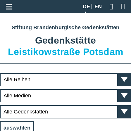
Zur Gesamtübersicht
DE
EN
Geben S
Stiftung Brandenburgische Gedenkstätten
Gedenkstätte
Leistikowstraße Potsdam
auswählen