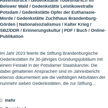
Ravensbrück
/
Gedenkstätte Todesmarsch im
Belower Wald
/
Gedenkstätte Leistikowstraße
Potsdam
/
Gedenkstätte Opfer der Euthanasie-
Morde
/
Gedenkstätte Zuchthaus Brandenburg-
Görden
|
Nationalsozialismus
/
Kalter Krieg
/
SBZ/DDR
/
Erinnerungskultur
|
PDF
/
Buch
/
Online-
Publikation
Im Jahr 2023 feierte die Stiftung Brandenburgische
Gedenkstätten ihr 30-jähriges Gründungsjubiläum mit
einem Festakt in der Potsdamer Staatskanzlei. Die
dabei gehaltenen Ansprachen sind im Jahresbericht
ebenso dokumentiert wie die vielfältigen Aktivitäten der
nunmehr sieben Gedenkstätten, die zur Stiftung…
mehr