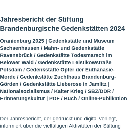
Jahresbericht der Stiftung
Brandenburgische Gedenkstätten 2024
Oranienburg 2025 |
Gedenkstätte und Museum
Sachsenhausen
/
Mahn- und Gedenkstätte
Ravensbrück
/
Gedenkstätte Todesmarsch im
Belower Wald
/
Gedenkstätte Leistikowstraße
Potsdam
/
Gedenkstätte Opfer der Euthanasie-
Morde
/
Gedenkstätte Zuchthaus Brandenburg-
Görden
/
Gedenkstätte Lieberose in Jamlitz
|
Nationalsozialismus
/
Kalter Krieg
/
SBZ/DDR
/
Erinnerungskultur
|
PDF
/
Buch
/
Online-Publikation
Der Jahresbericht, der gedruckt und digital vorliegt,
informiert über die vielfältigen Aktivitäten der Stiftung