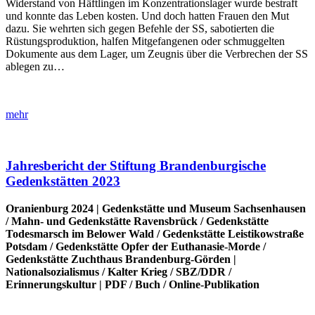
Widerstand von Häftlingen im Konzentrationslager wurde bestraft
und konnte das Leben kosten. Und doch hatten Frauen den Mut
dazu. Sie wehrten sich gegen Befehle der SS, sabotierten die
Rüstungsproduktion, halfen Mitgefangenen oder schmuggelten
Dokumente aus dem Lager, um Zeugnis über die Verbrechen der SS
ablegen zu…
mehr
Jahresbericht der Stiftung Brandenburgische
Gedenkstätten 2023
Oranienburg 2024 |
Gedenkstätte und Museum Sachsenhausen
/
Mahn- und Gedenkstätte Ravensbrück
/
Gedenkstätte
Todesmarsch im Belower Wald
/
Gedenkstätte Leistikowstraße
Potsdam
/
Gedenkstätte Opfer der Euthanasie-Morde
/
Gedenkstätte Zuchthaus Brandenburg-Görden
|
Nationalsozialismus
/
Kalter Krieg
/
SBZ/DDR
/
Erinnerungskultur
|
PDF
/
Buch
/
Online-Publikation