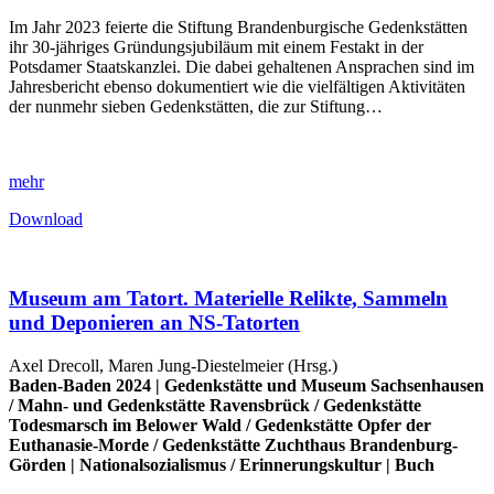
Im Jahr 2023 feierte die Stiftung Brandenburgische Gedenkstätten
ihr 30-jähriges Gründungsjubiläum mit einem Festakt in der
Potsdamer Staatskanzlei. Die dabei gehaltenen Ansprachen sind im
Jahresbericht ebenso dokumentiert wie die vielfältigen Aktivitäten
der nunmehr sieben Gedenkstätten, die zur Stiftung…
mehr
Download
Museum am Tatort. Materielle Relikte, Sammeln
und Deponieren an NS-Tatorten
Axel Drecoll, Maren Jung-Diestelmeier (Hrsg.)
Baden-Baden 2024 |
Gedenkstätte und Museum Sachsenhausen
/
Mahn- und Gedenkstätte Ravensbrück
/
Gedenkstätte
Todesmarsch im Belower Wald
/
Gedenkstätte Opfer der
Euthanasie-Morde
/
Gedenkstätte Zuchthaus Brandenburg-
Görden
|
Nationalsozialismus
/
Erinnerungskultur
|
Buch