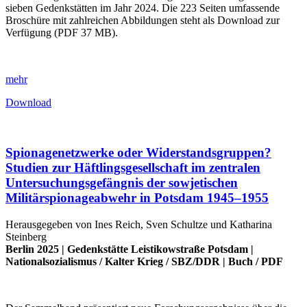
sieben Gedenkstätten im Jahr 2024. Die 223 Seiten umfassende
Broschüre mit zahlreichen Abbildungen steht als Download zur
Verfügung (PDF 37 MB).
mehr
Download
Spionagenetzwerke oder Widerstandsgruppen?
Studien zur Häftlingsgesellschaft im zentralen
Untersuchungsgefängnis der sowjetischen
Militärspionageabwehr in Potsdam 1945–1955
Herausgegeben von Ines Reich, Sven Schultze und Katharina
Steinberg
Berlin 2025 |
Gedenkstätte Leistikowstraße Potsdam
|
Nationalsozialismus
/
Kalter Krieg
/
SBZ/DDR
|
Buch
/
PDF