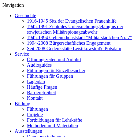
Navigation
Geschichte
1916-1945 Sitz der Evangelischen Frauenhilfe
1945-1991 Zentrales Untersuchungsgefängnis der
sowjetischen Militärspionageabwehr
1945-1994 Geheimdienststadt "Militärstädtchen Nr. 7"
1994-2008 Bürgerschaftliches Engagement
Seit 2008 Gedenkstätte Leistikowstraße Potsdam
Service
Öffnungszeiten und Anfahrt
Audioguides
Führungen für Einzelbesucher
Führungen für Gruppen
Lageplan
Häufige Fragen
Barrierefreiheit
Kontakt
Bildung
Führungen
Projekte
Fortbildungen für Lehrkräfte
Methoden und Materialien
Ausstellungen
Dauerausstellungen